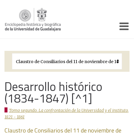
Enciclo
Presentación
Pórtico
Períodos Históricos
Biografías
Desarrollo histórico
(1834-1847) [^1]
Galería
Documentos institucionales
Tomo segundo. La confrontación de la Universidad y el instituto,
1821 - 1861
Claustro de Consiliarios del 11 de noviembre de