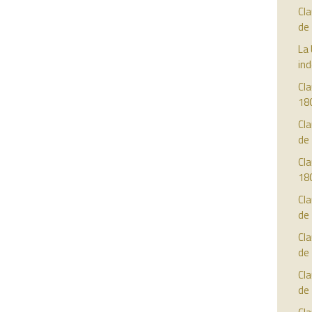
Cla
de
La 
in
Cla
18
Cla
de
Cla
18
Cla
de
Cla
de
Cla
de