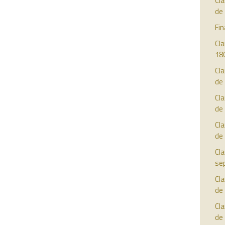
Cla
de
Fin
Cla
18
Cla
de
Cla
de
Cla
de
Cla
se
Cla
de
Cla
de