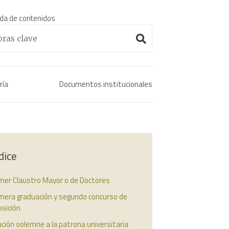
da de contenidos
Enciclopedia histórica 
ría
Documentos institucionales
dice
imer Claustro Mayor o de Doctores
imera graduación y segundo concurso de
sición
ción solemne a la patrona universitaria