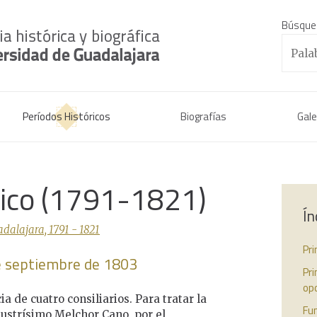
Búsque
Períodos Históricos
Biografías
Gale
rico (1791-1821)
Ín
dalajara, 1791 - 1821
Pr
de septiembre de 1803
Pr
opo
ia de cuatro consiliarios. Para tratar la
Fun
lustrísimo Melchor Cano, por el