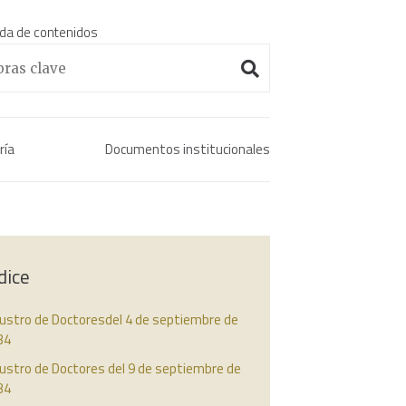
da de contenidos
Enciclopedia histórica 
ría
Documentos institucionales
dice
austro de Doctoresdel 4 de septiembre de
34
ustro de Doctores del 9 de septiembre de
34