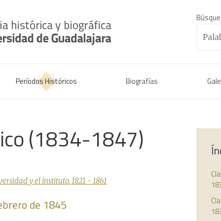
Búsque
Períodos Históricos
Biografías
Gale
rico (1834-1847)
Ín
Cl
sidad y el instituto, 1821 - 1861
18
Cla
febrero de 1845
18