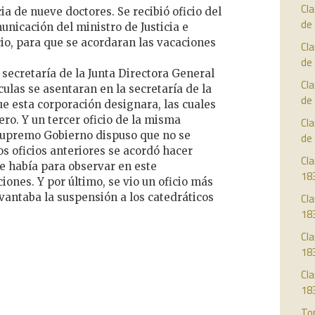
Cl
cia de nueve doctores. Se recibió oficio del
de
nicación del ministro de Justicia e
cio, para que se acordaran las vacaciones
Cl
de
 secretaría de la Junta Directora General
Cl
ulas se asentaran en la secretaría de la
de
ue esta corporación designara, las cuales
ero. Y un tercer oficio de la misma
Cl
 Supremo Gobierno dispuso que no se
de
os oficios anteriores se acordó hacer
Cla
ue había para observar en este
18
iones. Y por último, se vio un oficio más
vantaba la suspensión a los catedráticos
Cla
18
Cla
18
Cla
18
To