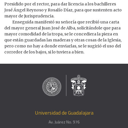
Presidido por el rector, para dar licencia a los bachilleres
José Ángel Reynoso y Rosalío Díaz, para que sustenten acto
mayor de Jurisprudencia.
Enseguida manifestó su señoría que recibió una carta
del mayor general Juan José de Alba, solicitándole que para
mayor comodidad de la tropa, se le concediera la pieza en
que están guardadas las maderas y otras cosas de la Iglesia,
pero como no hay a donde enviarlas, se le sugirió el uso del
corredor de los bajos, si lo tuviera a bien.
Universidad de Guadalajara
Av. Juárez No. 976