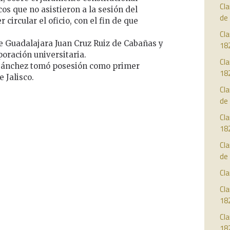
Cla
os que no asistieron a la sesión del
de
 circular el oficio, con el fin de que
Cla
 de Guadalajara Juan Cruz Ruiz de Cabañas y
18
poración universitaria.
Cla
o Sánchez tomó posesión como primer
18
 Jalisco.
Cla
de
Cla
18
Cla
de
Cla
Cla
18
Cla
18