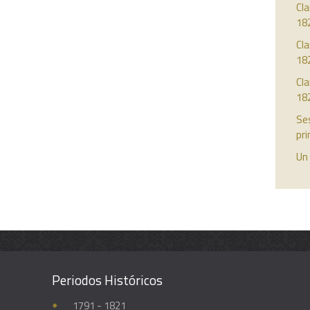
Cla
18
Cla
18
Cla
18
Ses
pri
Un 
Periodos Históricos
Enciclopedia histórica y biográfica de la Universidad de Guadalajara
1791 - 1821