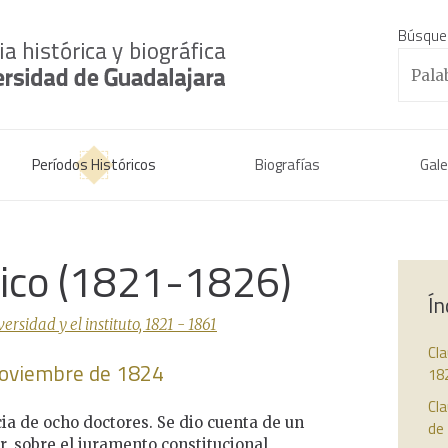
Búsque
Períodos Históricos
Biografías
Gale
rico (1821-1826)
Ín
sidad y el instituto, 1821 - 1861
Cla
 noviembre de 1824
18
Cla
cia de ocho doctores. Se dio cuenta de un
de
r, sobre el juramento constitucional