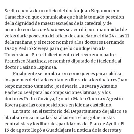
Se dio cuenta de un oficio del doctor Juan Nepomuceno
Camacho en que comunicaba que había tomado posesión
de la dignidad de maestrescuelas de la catedral, y de
acuerdo con las
constituciones
se acordó por unanimidad de
votos darle posesión del oficio de cancelario el día 24 a las 11
de la mañana, y el rector nombró a los doctores Fernando
Díaz y Pedro Covieya para que lo condujeran a la
Universidad. Por el fallecimiento del reverendo padre
Francisco Martínez, se nombró diputado de Hacienda al
doctor Casiano Espinosa.
Finalmente se nombraron como jueces para calificar
los poemas del citado certamen literario a los doctores Juan
Nepomuceno Camacho, José María Guevara y Antonio
Pacheco Leal para las composiciones latinas, y a los
doctores Pedro Covieya, Ignacio Mateo Guerra y Agustín
Rivera para las composiciones en idioma castellano.
En tanto, en el territorio del Departamento de Jalisco se
libraban encarnizadas batallas entre los gobiernistas
centralistas y los liberales partidarios del Plan de Ayutla. El
15 de agosto llegó a Guadalajara la noticia de la derrota y