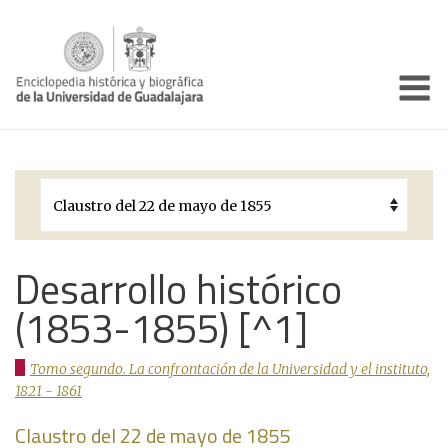
Enciclo
Presentación
Pórtico
Períodos Históricos
Biografías
Desarrollo histórico
(1853-1855) [^1]
Galería
Documentos institucionales
Tomo segundo. La confrontación de la Universidad y el instituto,
1821 - 1861
Claustro del 22 de mayo de 1855