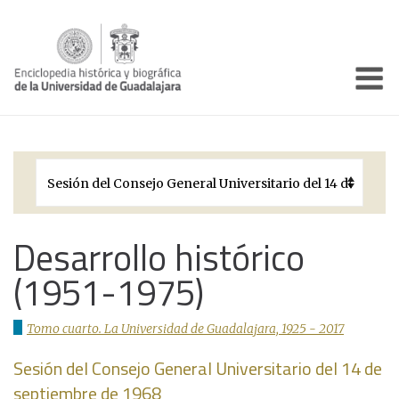
Enciclo
Presentación
Pórtico
Períodos Históricos
Biografías
Desarrollo histórico
(1951-1975)
Galería
Documentos institucionales
Tomo cuarto. La Universidad de Guadalajara, 1925 - 2017
Sesión del Consejo General Universitario del 14 de
septiembre de 1968