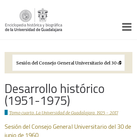
Enciclo
Presentación
Pórtico
Períodos Históricos
Biografías
Desarrollo histórico
(1951-1975)
Galería
Documentos institucionales
Tomo cuarto. La Universidad de Guadalajara, 1925 - 2017
Sesión del Consejo General Universitario del 30 de
junio de 1960