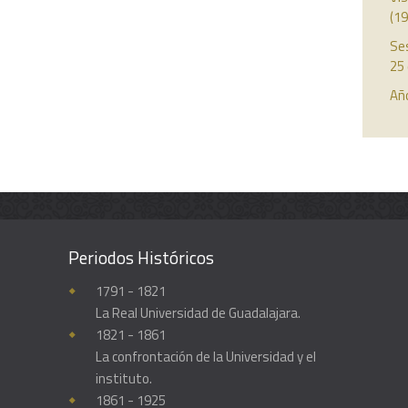
(19
Ses
25
Año
Periodos Históricos
Enciclopedia histórica y biográfica de la Universidad de Guadalajara
1791 - 1821
La Real Universidad de Guadalajara.
1821 - 1861
La confrontación de la Universidad y el
instituto.
1861 - 1925