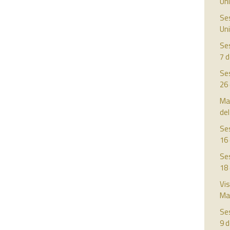
Uni
Ses
Uni
Ses
7 d
Ses
26
Man
del
Ses
16
Ses
18
Vis
Ma
Ses
9 d