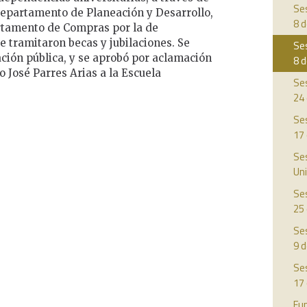
Ses
 Departamento de Planeación y Desarrollo,
8 d
rtamento de Compras por la de
 tramitaron becas y jubilaciones. Se
Ses
ación pública, y se aprobó por aclamación
8 d
 José Parres Arias a la Escuela
Ses
24
Ses
17
Ses
Uni
Ses
25
Ses
9 d
Ses
17
Fun