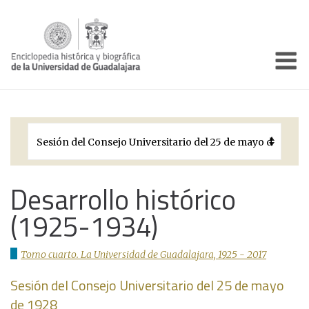
Enciclo
Presentación
Pórtico
Períodos Históricos
Biografías
Desarrollo histórico
(1925-1934)
Galería
Documentos institucionales
Tomo cuarto. La Universidad de Guadalajara, 1925 - 2017
Sesión del Consejo Universitario del 25 de mayo
de 1928