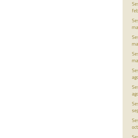
Ses
fe
Ses
ma
Ses
ma
Ses
ma
Ses
ag
Ses
ag
Ses
se
Ses
oc
Ses