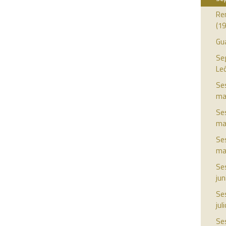
Ren
(19
Gua
Seg
Le
Ses
ma
Ses
ma
Ses
ma
Ses
jun
Ses
jul
Ses