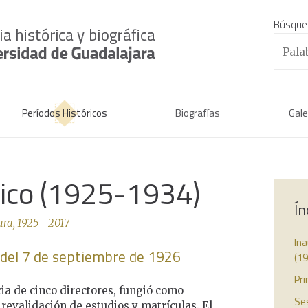
Búsque
Períodos Históricos
Biografías
Gale
rico (1925-1934)
Ín
ra, 1925 - 2017
Ina
o del 7 de septiembre de 1926
(19
Pri
cia de cinco directores, fungió como
Ses
 revalidación de estudios y matrículas. El