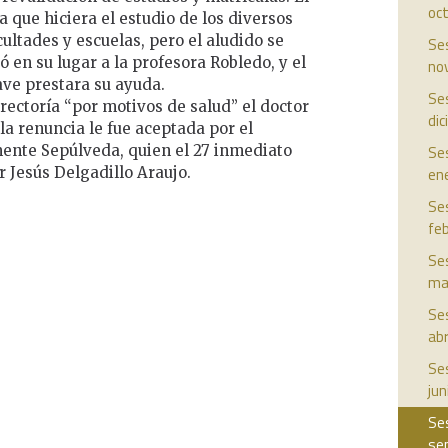
oc
 que hiciera el estudio de los diversos
ultades y escuelas, pero el aludido se
Ses
 en su lugar a la profesora Robledo, y el
no
save prestara su ayuda.
Ses
 rectoría “por motivos de salud” el doctor
di
a renuncia le fue aceptada por el
mente Sepúlveda, quien el 27 inmediato
Ses
 Jesús Delgadillo Araujo.
en
Ses
fe
Ses
ma
Ses
abr
Ses
jun
Ses
se