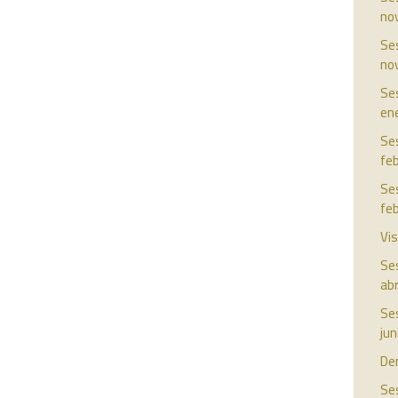
no
Ses
no
Ses
en
Ses
fe
Ses
fe
Vis
Ses
abr
Ses
jun
De
Ses