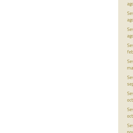
ag
Ses
ag
Ses
ag
Ses
fe
Ses
ma
Ses
se
Ses
oc
Ses
oc
Ses
no