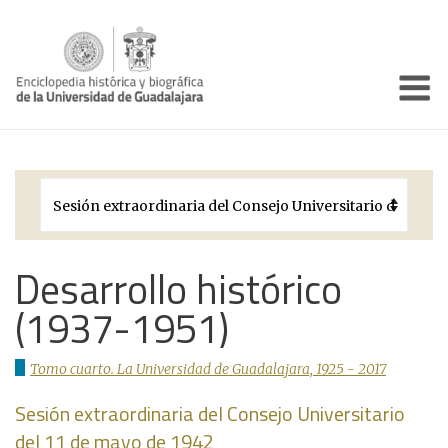
Enciclo
Presentación
Pórtico
Períodos Históricos
Biografías
Desarrollo histórico
(1937-1951)
Galería
Documentos institucionales
Tomo cuarto. La Universidad de Guadalajara, 1925 - 2017
Sesión extraordinaria del Consejo Universitario
del 11 de mayo de 1942