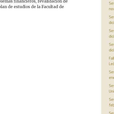
oblemas financieros, revalidación de
Ses
lan de estudios de la Facultad de
no
Ses
di
Ses
di
Ses
di
Fal
Le
Ses
en
Ses
Uni
Ses
fe
Ses