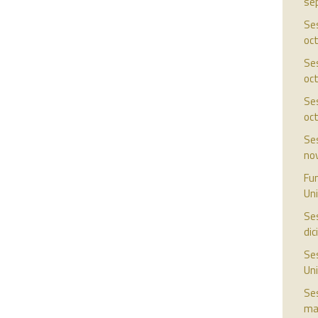
se
Ses
oc
Ses
oc
Ses
oc
Ses
no
Fun
Uni
Ses
di
Ses
Uni
Ses
ma