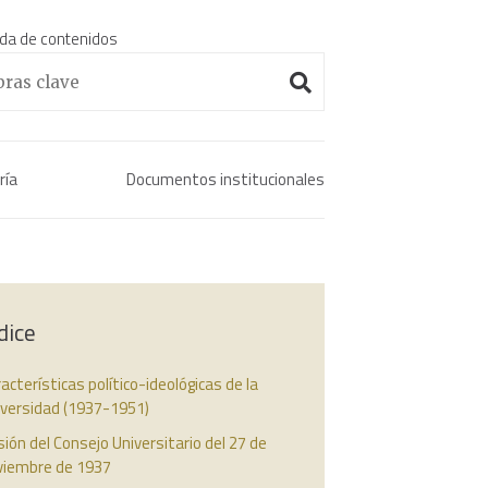
da de contenidos
Enciclopedia histórica 
ría
Documentos institucionales
dice
acterísticas político-ideológicas de la
iversidad (1937-1951)
ión del Consejo Universitario del 27 de
viembre de 1937