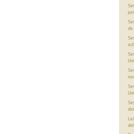
Ses
jun
Ses
de
Ses
oc
Ses
Uni
Ses
no
Ses
Uni
Ses
di
La 
del