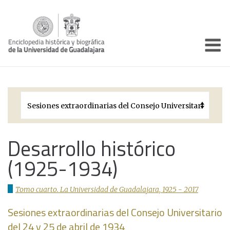
Enciclo
Presentación
Pórtico
Períodos Históricos
Biografías
Desarrollo histórico
(1925-1934)
Galería
Documentos institucionales
Tomo cuarto. La Universidad de Guadalajara, 1925 - 2017
Sesiones extraordinarias del Consejo Universitario
del 24 y 25 de abril de 1934