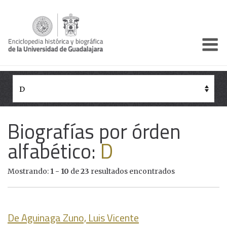
Enciclo
Presentación
Pórtico
Períodos Históricos
Biografías por órden
Biografías
alfabético:
D
Galería
Mostrando:
1 - 10
de
23
resultados encontrados
Documentos institucionales
De Aguinaga Zuno, Luis Vicente