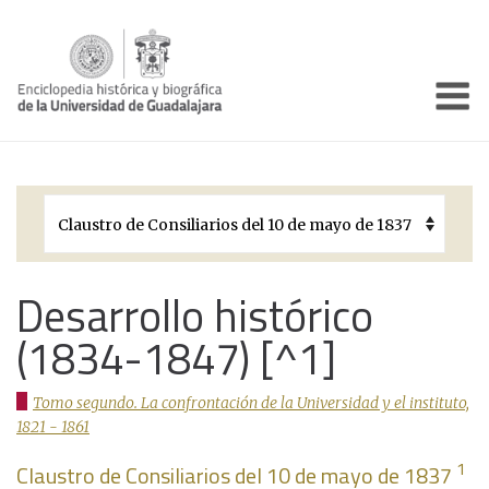
Enciclo
Presentación
Pórtico
Períodos Históricos
Biografías
Desarrollo histórico
(1834-1847) [^1]
Galería
Documentos institucionales
Tomo segundo. La confrontación de la Universidad y el instituto,
1821 - 1861
1
Claustro de Consiliarios del 10 de mayo de 1837