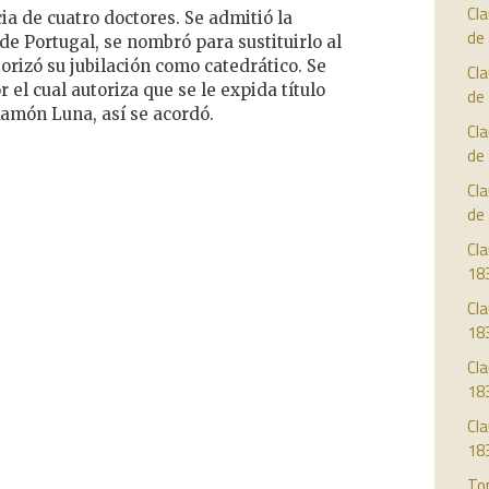
Cl
cia de cuatro doctores. Se admitió la
de
e Portugal, se nombró para sustituirlo al
orizó su jubilación como catedrático. Se
Cl
 el cual autoriza que se le expida título
de
Ramón Luna, así se acordó.
Cl
de
Cl
de
Cla
18
Cla
18
Cla
18
Cla
18
To