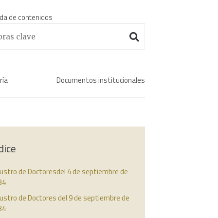
da de contenidos
Enciclopedia histórica 
ría
Documentos institucionales
dice
austro de Doctoresdel 4 de septiembre de
34
ustro de Doctores del 9 de septiembre de
34