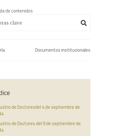
da de contenidos
Enciclopedia histórica 
ría
Documentos institucionales
dice
austro de Doctoresdel 4 de septiembre de
34
ustro de Doctores del 9 de septiembre de
34