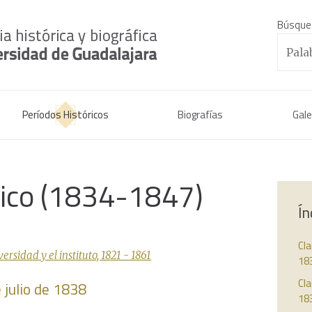
Búsque
Períodos Históricos
Biografías
Gale
rico (1834-1847)
Ín
Cl
sidad y el instituto, 1821 - 1861
18
Cla
e julio de 1838
18