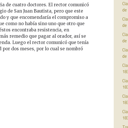
Cl
cia de cuatro doctores. El rector comunicó
de
egio de San Juan Bautista, pero que este
tado y que encomendaría el compromiso a
Cl
que como no había sino uno que otro que
de
éstos encontraba resistencia, en
Cl
ás remedio que pagar al orador, así se
de
enda. Luego el rector comunicó que tenía
d por dos meses, por lo cual se nombró
Cl
de
Cla
18
Cla
18
Cla
18
Cla
18
To