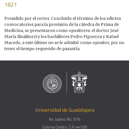
1821
Presidido por el rector. Concluido el término de los edictos
convocatorios para la provisión de la cátedra de Prima de
Medicina, se presentaron como opositores: el doctor José
María Ilisaliturri y los bachilleres Pedro Figueroa y Rafael
Macedo, a este último no se le admitió como opositor, por no
tener el tiempo requerido de pasantía.
Universidad de Guadalajara
Av. Juárez No. 976
Colonia Centro, C.P. 44100