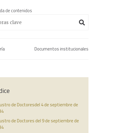
da de contenidos
Enciclopedia histórica 
ría
Documentos institucionales
dice
austro de Doctoresdel 4 de septiembre de
34
ustro de Doctores del 9 de septiembre de
34