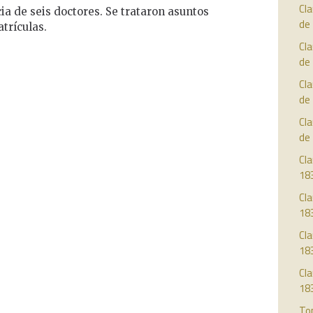
Cl
cia de seis doctores. Se trataron asuntos
de
trículas.
Cl
de
Cl
de
Cl
de
Cla
18
Cla
18
Cla
18
Cla
18
To