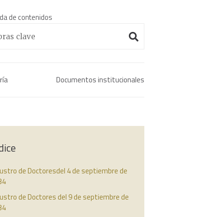
da de contenidos
Enciclopedia histórica 
ría
Documentos institucionales
dice
austro de Doctoresdel 4 de septiembre de
34
ustro de Doctores del 9 de septiembre de
34