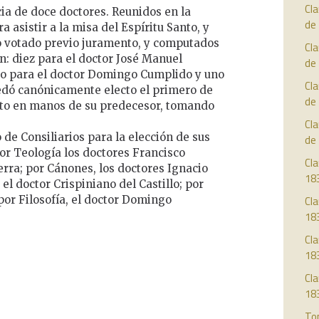
Cl
cia de doce doctores. Reunidos en la
de
 asistir a la misa del Espíritu Santo, y
do votado previo juramento, y computados
Cl
on: diez para el doctor José Manuel
de
tro para el doctor Domingo Cumplido y uno
Cl
edó canónicamente electo el primero de
de
tuto en manos de su predecesor, tomando
Cl
 de Consiliarios para la elección de sus
de
or Teología los doctores Francisco
Cla
rra; por Cánones, los doctores Ignacio
18
el doctor Crispiniano del Castillo; por
por Filosofía, el doctor Domingo
Cla
18
Cla
18
Cla
18
To