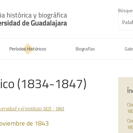
Búsque
Períodos Históricos
Biografías
Gale
rico (1834-1847)
Ín
Cl
sidad y el instituto, 1821 - 1861
18
Cla
 noviembre de 1843
18