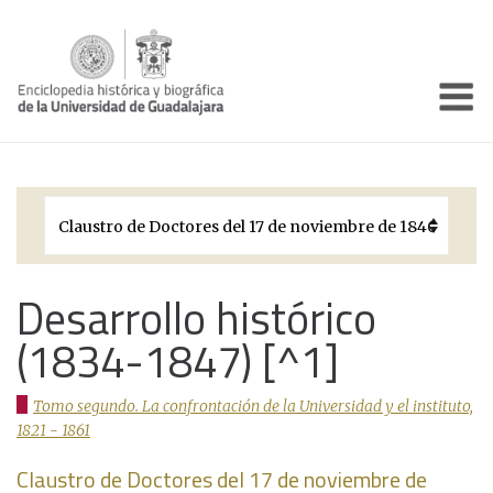
Enciclo
Presentación
Pórtico
Períodos Históricos
Biografías
Desarrollo histórico
(1834-1847) [^1]
Galería
Documentos institucionales
Tomo segundo. La confrontación de la Universidad y el instituto,
1821 - 1861
Claustro de Doctores del 17 de noviembre de