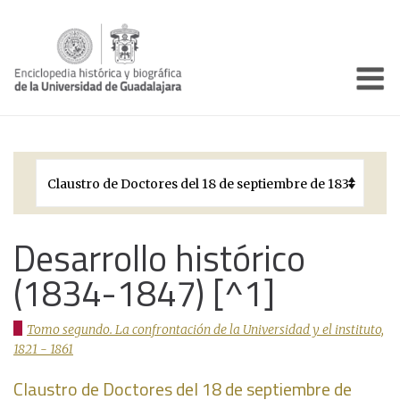
Enciclo
Presentación
Pórtico
Períodos Históricos
Biografías
Desarrollo histórico
(1834-1847) [^1]
Galería
Documentos institucionales
Tomo segundo. La confrontación de la Universidad y el instituto,
1821 - 1861
Claustro de Doctores del 18 de septiembre de