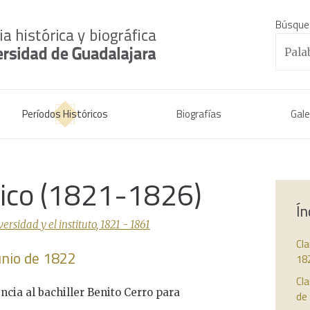
Búsque
Períodos Históricos
Biografías
Gale
rico (1821-1826)
Ín
sidad y el instituto, 1821 - 1861
Cla
unio de 1822
18
Cla
encia al bachiller Benito Cerro para
de