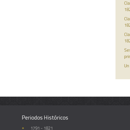
Cla
18
Cla
18
Cla
18
Ses
pri
Un 
Periodos Históricos
Enciclopedia histórica y biográfica de la Universidad de Guadalajara
1791 - 1821