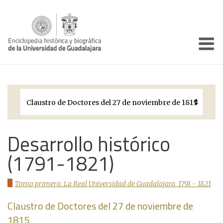
Enciclo
Presentación
Pórtico
Períodos Históricos
Biografías
Desarrollo histórico
(1791-1821)
Galería
Documentos institucionales
Tomo primero. La Real Universidad de Guadalajara, 1791 - 1821
Claustro de Doctores del 27 de noviembre de
1815