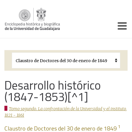
Enciclo
Presentación
Pórtico
Períodos Históricos
Biografías
Desarrollo histórico
(1847-1853)[^1]
Galería
Documentos institucionales
Tomo segundo. La confrontación de la Universidad y el instituto,
1821 - 1861
1
Claustro de Doctores del 30 de enero de 1849