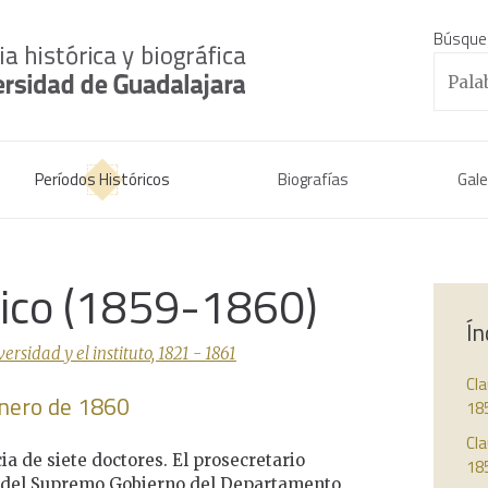
Búsque
Períodos Históricos
Biografías
Gale
rico (1859-1860)
Ín
sidad y el instituto, 1821 - 1861
Cla
enero de 1860
18
Cla
cia de siete doctores. El prosecretario
18
r del Supremo Gobierno del Departamento