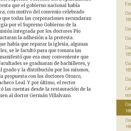
Exp
otesta que el gobierno nacional había
ca, con motivo del convenio celebrado
Cla
o que todas las corporaciones secundaran
18
ergía por el Supremo Gobierno de la
Cla
isión integrada por los doctores Pío
ctaran la adhesión a la protesta.
Cla
ue había que reparar la iglesia, algunas
Cla
les, se le facultó para que tomara las
18
 manifestó que era muy conveniente que
Cla
Facultades se graduaran de bachilleres, y
18
 grado y la distribución por los mismos,
a propuesta con los doctores Orozco,
Cla
heco Leal. Y por último, el rector
Ce
ó las cuentas desde la restauración de la
opo
men al doctor Germán Villalvazo.
Cla
18
Cla
18