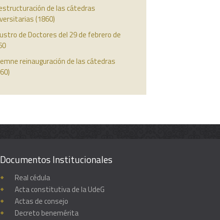
estructuración de las cátedras
versitarias (1860)
ustro de Doctores del 29 de febrero de
60
lemne reinauguración de las cátedras
60)
Documentos Institucionales
Real cédula
Acta constitutiva de la UdeG
Actas de consejo
Decreto benemérita