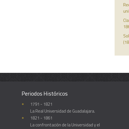
Re
uni
Cla
18
So
(18
Periodos Históricos
Enciclopedia histórica y biográfica de la Universidad de Guadalajara
1791 - 1821
La Real Universidad de Guadalajara.
1821 - 1861
La confrontación de la Universidad y el