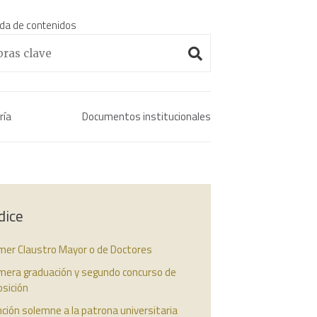
da de contenidos
Enciclopedia histórica 
ría
Documentos institucionales
dice
imer Claustro Mayor o de Doctores
imera graduación y segundo concurso de
sición
ción solemne a la patrona universitaria