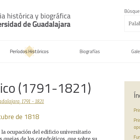
Búsque
Períodos Históricos
Biografías
Gale
rico (1791-1821)
Ín
dalajara, 1791 - 1821
Pr
ctubre de 1818
Pr
opo
 la ocupación del edificio universitario
Fun
s quejas de los catedráticos, que sobre su