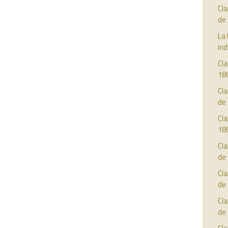
Cla
de
La 
in
Cla
18
Cla
de
Cla
18
Cla
de
Cla
de
Cla
de