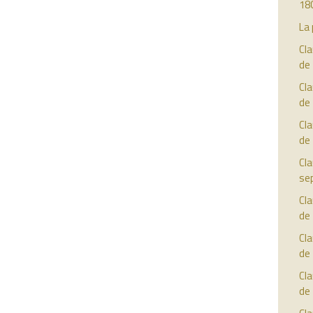
18
La 
Cla
de
Cla
de
Cla
de
Cla
se
Cla
de
Cla
de
Cla
de