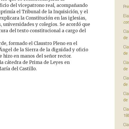
oficio del vicepatrono real, acompañando
Pr
rimía el Tribunal de la Inquisición, y el
Ela
xplicara la Constitución en las iglesias,
con
, universidades y colegios. Se acordó que
ctura del texto constitucional a cargo del
Cla
de
arde, formado el Claustro Pleno en el
Cla
Ángel de la Sierra de la dignidad y oficio
de
e hizo en manos del señor rector.
Cla
 la cátedra de Prima de Leyes en
de
aría del Castillo.
Cla
de
Cla
de
Cla
18
Cla