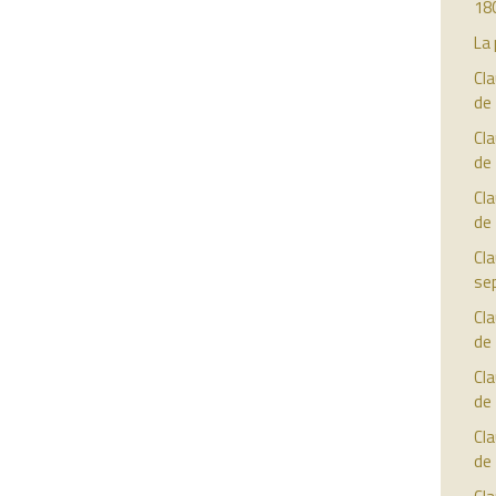
18
La 
Cla
de
Cla
de
Cla
de
Cla
se
Cla
de
Cla
de
Cla
de