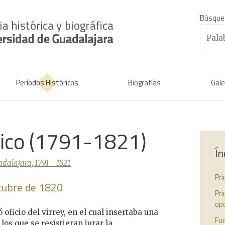
Búsque
Períodos Históricos
Biografías
Gale
rico (1791-1821)
Ín
dalajara, 1791 - 1821
Pr
ctubre de 1820
Pr
opo
ó oficio del virrey, en el cual insertaba una
Fun
os que se resistieran jurar la