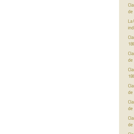
Cla
de
La 
in
Cla
18
Cla
de
Cla
18
Cla
de
Cla
de
Cla
de