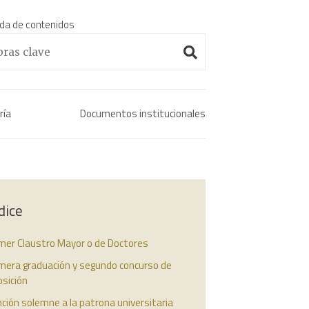
da de contenidos
Enciclopedia histórica 
ría
Documentos institucionales
dice
imer Claustro Mayor o de Doctores
imera graduación y segundo concurso de
sición
ción solemne a la patrona universitaria