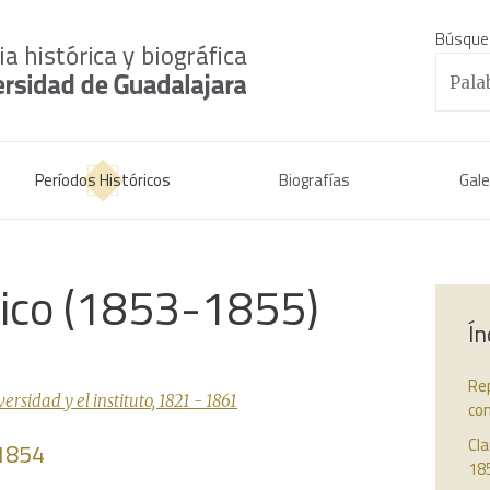
Búsque
Períodos Históricos
Biografías
Gale
rico (1853-1855)
Ín
Rep
sidad y el instituto, 1821 - 1861
con
Cla
 1854
18