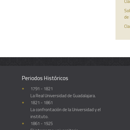
Cla
So
de 
Cl
Periodos Históricos
Enciclopedia histórica y biográfica de la Universidad de Guadalajara
1791 - 1821
La Real Universidad de Guadalajara.
1821 - 1861
La confrontación de la Universidad y el
instituto.
1861 - 1925