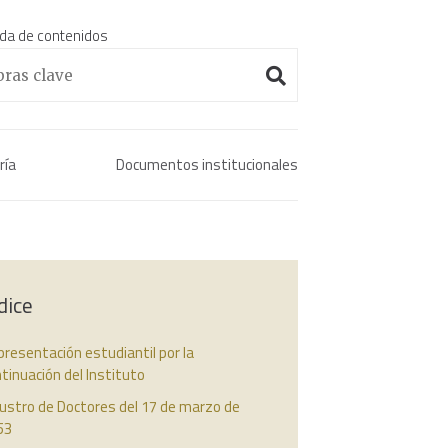
da de contenidos
Enciclopedia histórica 
ría
Documentos institucionales
dice
resentación estudiantil por la
tinuación del Instituto
ustro de Doctores del 17 de marzo de
53