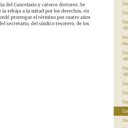
Cla
cia del Cancelario y catorce doctores. Se
 la rebaja a la mitad por los derechos, en
Cla
ordó prorrogar el término por cuatro años
Cla
l secretario, del síndico tesorero, de los
18
Ora
Hil
Cla
18
Cla
18
Cla
Cla
Cla
Cla
Cla