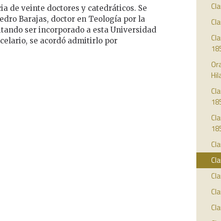
Cla
cia de veinte doctores y catedráticos. Se
edro Barajas, doctor en Teología por la
Cla
citando ser incorporado a esta Universidad
Cla
ancelario, se acordó admitirlo por
18
Ora
Hil
Cla
18
Cla
18
Cla
Cla
Cla
Cla
Cla