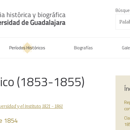
Búsque
Períodos Históricos
Biografías
Gale
rico (1853-1855)
Ín
Rep
sidad y el instituto, 1821 - 1861
con
Cla
de 1854
18