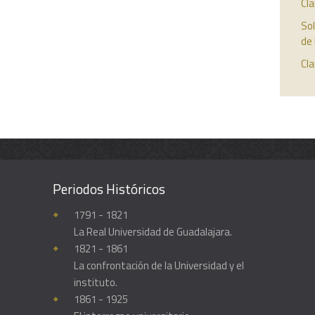
Cla
So
de 
Cl
Periodos Históricos
Enciclopedia histórica y biográfica de la Universidad de Guadalajara
1791 - 1821
La Real Universidad de Guadalajara.
1821 - 1861
La confrontación de la Universidad y el
instituto.
1861 - 1925