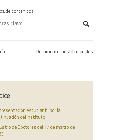
da de contenidos
Enciclopedia histórica 
ría
Documentos institucionales
dice
resentación estudiantil por la
tinuación del Instituto
ustro de Doctores del 17 de marzo de
53