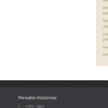
du
Inf
púb
Pet
sup
Las
pre
Ley
El 
Periodos Históricos
Enciclopedia histórica y biográfica de la Universidad de Guadalajara
1791 - 1821