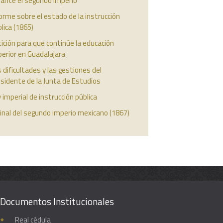
rante el segundo imperio
orme sobre el estado de la instrucción
lica (1865)
ición para que continúe la educación
erior en Guadalajara
 dificultades y las gestiones del
sidente de la Junta de Estudios
 imperial de instrucción pública
final del segundo imperio mexicano (1867)
Documentos Institucionales
Real cédula