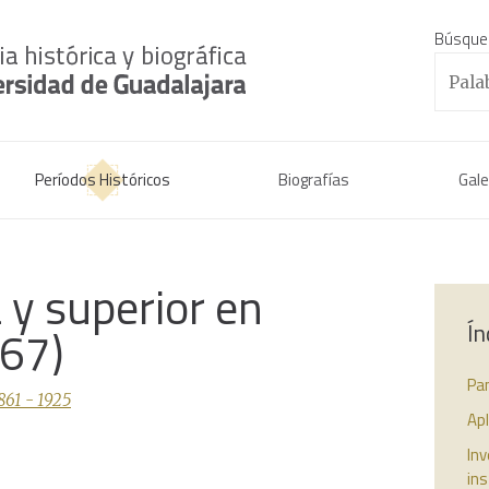
Búsque
Períodos Históricos
Biografías
Gale
y superior en
Ín
867)
Pa
1861 - 1925
Apl
Inv
ins