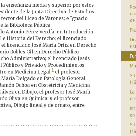
e la enseñanza media y superior por estos
Rea
esidente de la Junta Directiva de Estudios
no
 rector del Liceo de Varones; e Ignacio
de
e la Biblioteca Pública.
Pl
ado Antonio Pérez Verdía, en Introducción
 e Historia del Derecho; el licenciado
Org
 el licenciado José María Ortiz en Derecho
Es
erio Robles Gil en Derecho Público
Fun
cho Administrativo; el licenciado Jesús
l Público y Privado y Procedimientos
Mun
1
stro en Medicina Legal;
el profesor
Sit
sé María Delgado en Patología General,
(18
 Ramón Ochoa en Obstetricia y Medicina
La
Gálvez en Dibujo; el profesor José María
del
rdo Oliva en Química; y el profesor
iva, Dibujo lineal y de ornato, entre
Int
en 
Sit
(18