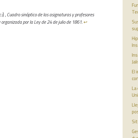
Fun
Teo
ej)
,
Cuadro sinóptico de las asignaturas y profesores
Su
 organizada por la Ley de 24 de julio de 1861.
↩︎
sup
Hip
Ins
Ins
Jal
El 
con
La 
Un
Lle
pos
Sit
Ges