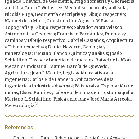
Ignacio Guevara, de Geometría, Trigonometría y Geometría
analítica; Lucio I. Gutiérrez, Mecánica racional y aplicada;
Nicolás Puga, Geometría descriptiva y Dibujo respectivo;
Manuel de la Mora, Construcción; Agustín V. Pascal,
Topografía y Dibujo respectivo; Salvador Mota Velasco,
Astronomía y Geodesia; Francisco Fernández, Puentes y
caminos y Dibujo respectivo; Gabriel Castaños, Arquitectura
y Dibujo respectivo; Daniel Navarro, Geología y
mineralogía; Luciano Blanco, Química y análisis; José S.
Schiaffino, Ensaye y beneficio de metales; Rafael de la Mora,
Mecánica industrial; Manuel García de Quevedo,
Agricultura; Juan I. Matute, Legislación relativa a la
ingeniería; Carlos F. de Landero, Aplicaciones de la
ingeniería a industrias diversas; Félix Araiza, Explotación de
minas; Eliseo Ramírez, Laboreo de minas en Hostotipaquillo;
Mariano L. Schiaffino, Física aplicada; y José María Arreola,
2
Meteorología.
Referencias
Federico de la Torre y Rebeca Vanesa García Corzo,
Ambrosio