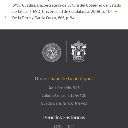
Ulloa
, Guadalajara, Secretaría de Cultura del Gobierno del Estado
de Jalisco, ITESO, Universidad de Guadalajara, 2008, p. 104.
↩︎
De la Torre y García Corzo,
ibid
., p. 94.
↩︎
Universidad de Guadalajara
Av. Juárez No. 976
Colonia Centro, C.P. 44100
Guadalajara, Jalisco, México
Periodos Históricos
1791 - 1821