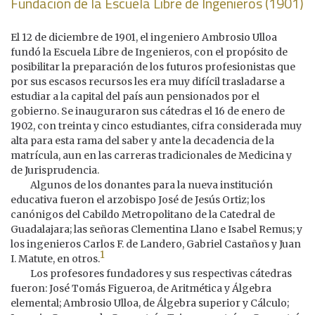
Fundación de la Escuela Libre de Ingenieros (1901)
El 12 de diciembre de 1901, el ingeniero Ambrosio Ulloa
fundó la Escuela Libre de Ingenieros, con el propósito de
posibilitar la preparación de los futuros profesionistas que
por sus escasos recursos les era muy difícil trasladarse a
estudiar a la capital del país aun pensionados por el
gobierno. Se inauguraron sus cátedras el 16 de enero de
1902, con treinta y cinco estudiantes, cifra considerada muy
alta para esta rama del saber y ante la decadencia de la
matrícula, aun en las carreras tradicionales de Medicina y
de Jurisprudencia.
Algunos de los donantes para la nueva institución
educativa fueron el arzobispo José de Jesús Ortiz; los
canónigos del Cabildo Metropolitano de la Catedral de
Guadalajara; las señoras Clementina Llano e Isabel Remus; y
los ingenieros Carlos F. de Landero, Gabriel Castaños y Juan
1
I. Matute, en otros.
Los profesores fundadores y sus respectivas cátedras
fueron: José Tomás Figueroa, de Aritmética y Álgebra
elemental; Ambrosio Ulloa, de Álgebra superior y Cálculo;