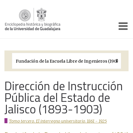
Enciclo
Presentación
Pórtico
Períodos Históricos
Biografías
Dirección de Instrucción
Pública del Estado de
Galería
Jalisco (1893-1903)
Documentos institucionales
Tomo tercero. El interregno universitario, 1861 - 1925