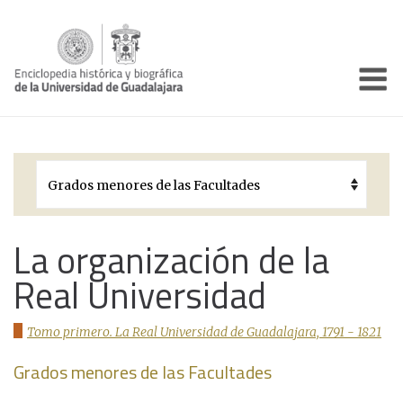
Enciclo
Presentación
Pórtico
Períodos Históricos
Biografías
La organización de la
Real Universidad
Galería
Documentos institucionales
Tomo primero. La Real Universidad de Guadalajara, 1791 - 1821
Grados menores de las Facultades