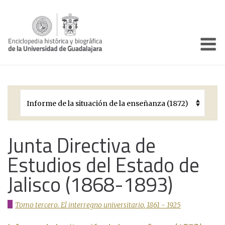
Enciclo
Presentación
Pórtico
Períodos Históricos
Biografías
Junta Directiva de
Estudios del Estado de
Galería
Jalisco (1868-1893)
Documentos institucionales
Tomo tercero. El interregno universitario, 1861 - 1925