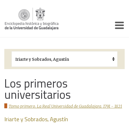
Enciclo
Presentación
Pórtico
Períodos Históricos
Biografías
Los primeros
universitarios
Galería
Documentos institucionales
Tomo primero. La Real Universidad de Guadalajara, 1791 - 1821
Iriarte y Sobrados, Agustín