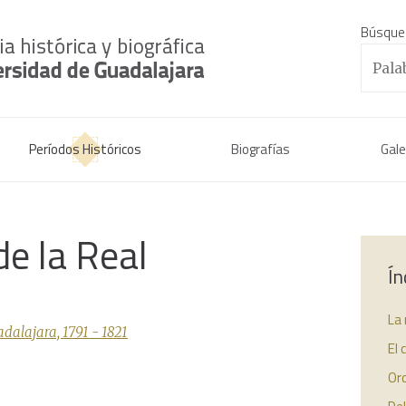
Búsque
Períodos Históricos
Biografías
Gale
de la Real
Ín
La 
dalajara, 1791 - 1821
El 
Or