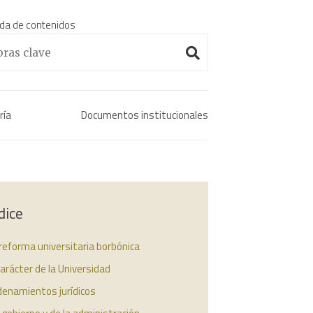
da de contenidos
Enciclopedia histórica 
ría
Documentos institucionales
dice
reforma universitaria borbónica
carácter de la Universidad
denamientos jurídicos