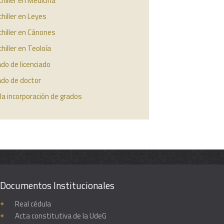
hiller en Medicina
hiller en Leyes
hiller en Cánones
hiller en Teoloía
do de licenciado
ado de doctor
la incorporación de grados
Documentos Institucionales
Real cédula
Acta constitutiva de la UdeG