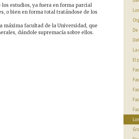
Del
los estudios, ya fuera en forma parcial
Lo
s, o bien en forma total tratándose de los
Or
la máxima facultad de la Universidad, que
De 
nerales, dándole supremacía sobre ellos.
Del
La 
El
Fac
Fac
Fac
Fa
Fac
Los
Gr