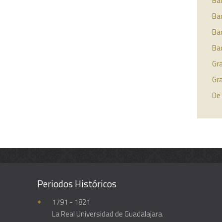
Bac
Bac
Bac
Bac
Gra
Gr
De 
Periodos Históricos
Enciclopedia histórica y biográfica de la Universidad de Guadalajara
1791 - 1821
La Real Universidad de Guadalajara.