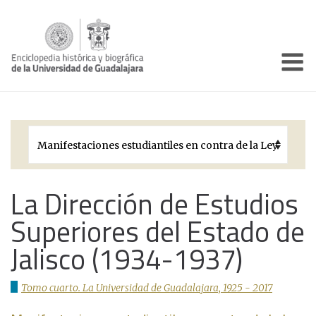
Enciclo
Presentación
Pórtico
Períodos Históricos
Biografías
La Dirección de Estudios
Superiores del Estado de
Galería
Jalisco (1934-1937)
Documentos institucionales
Tomo cuarto. La Universidad de Guadalajara, 1925 - 2017