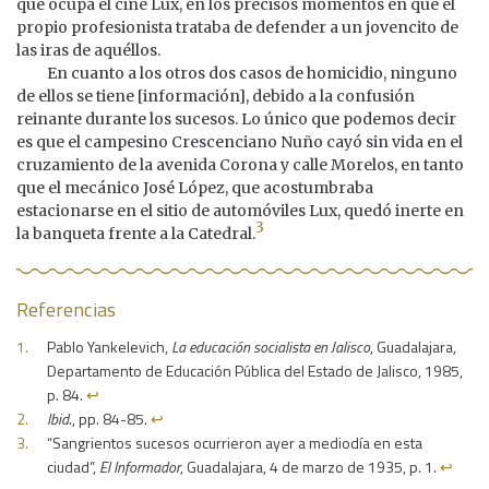
que ocupa el cine Lux, en los precisos momentos en que el
propio profesionista trataba de defender a un jovencito de
las iras de aquéllos.
En cuanto a los otros dos casos de homicidio, ninguno
de ellos se tiene [información], debido a la confusión
reinante durante los sucesos. Lo único que podemos decir
es que el campesino Crescenciano Nuño cayó sin vida en el
cruzamiento de la avenida Corona y calle Morelos, en tanto
que el mecánico José López, que acostumbraba
estacionarse en el sitio de automóviles Lux, quedó inerte en
3
la banqueta frente a la Catedral.
Referencias
Pablo Yankelevich,
La educación socialista en Jalisco
, Guadalajara,
Departamento de Educación Pública del Estado de Jalisco, 1985,
p. 84.
↩︎
Ibid
., pp. 84-85.
↩︎
“Sangrientos sucesos ocurrieron ayer a mediodía en esta
ciudad”,
El Informador
, Guadalajara, 4 de marzo de 1935, p. 1.
↩︎