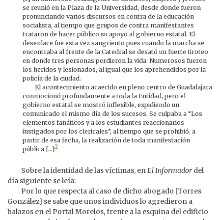
se reunió en la Plaza de la Universidad, desde donde fueron
pronunciando varios discursos en contra de la educación
socialista, al tiempo que grupos de contra manifestantes
trataron de hacer público su apoyo al gobierno estatal. El
desenlace fue esta vez sangriento pues cuando la marcha se
encontraba al frente de la Catedral se desató un fuerte tiroteo
en donde tres personas perdieron la vida. Numerosos fueron
los heridos y lesionados, al igual que los aprehendidos por la
policía de la ciudad.
El acontecimiento acaecido en pleno centro de Guadalajara
conmocionó profundamente a toda la Entidad, pero el
gobierno estatal se mostró inflexible, expidiendo un
comunicado el mismo día de los sucesos. Se culpaba a “Los
elementos fanáticos y a los estudiantes reaccionarios
instigados por los clericales”, al tiempo que se prohibió, a
partir de esa fecha, la realización de toda manifestación
2
pública [...]
Sobre la identidad de las víctimas, en
El Informador
del
día siguiente se leía:
Por lo que respecta al caso de dicho abogado [Torres
González] se sabe que unos individuos lo agredieron a
balazos en el Portal Morelos, frente a la esquina del edificio