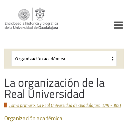
Enciclo
Presentación
Pórtico
Períodos Históricos
Biografías
La organización de la
Real Universidad
Galería
Documentos institucionales
Tomo primero. La Real Universidad de Guadalajara, 1791 - 1821
Organización académica