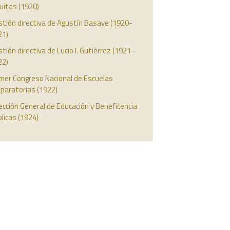
uitas (1920)
tión directiva de Agustín Basave (1920-
21)
tión directiva de Lucio I. Gutiérrez (1921-
22)
mer Congreso Nacional de Escuelas
paratorias (1922)
ección General de Educación y Beneficencia
licas (1924)