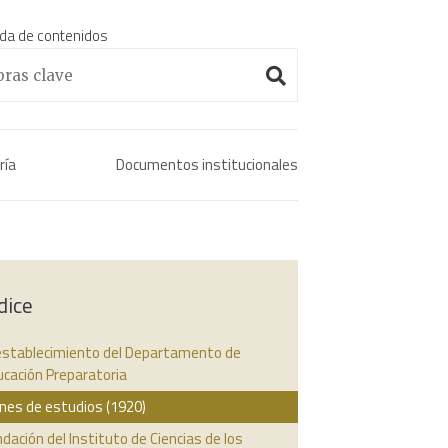
da de contenidos
Enciclopedia histórica 
ría
Documentos institucionales
dice
 establecimiento del Departamento de
ucación Preparatoria
nes de estudios (1920)
dación del Instituto de Ciencias de los