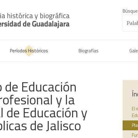
Búsque
Períodos Históricos
Biografías
Gale
 de Educación
Ín
ofesional y la
l de Educación y
El
Ed
licas de Jalisco
Pla
Fun