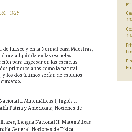
jes
Ges
1861 - 1925
19
Ges
19
Pri
a de Jalisco y en la Normal para Maestras,
Pre
ultura adquirida en las escuelas
Dir
ción para ingresar en las escuelas
Púb
s dos primeros años como la natural
, y los dos últimos serían de estudios
 cursarse.
Nacional I, Matemáticas I, Inglés I,
afía Patria y Americana, Nociones de
ilitares, Lengua Nacional II, Matemáticas
grafía General, Nociones de Física,