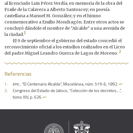
al licenciado Luis Pérez Verdía; en memoria de la obra del
Fraile de la Calavera a Alberto Santoscoy; en poesía
castellana a Manuel M. González; y en el himno
conmemorativo a Emilio Mondragón. Entre otros actos se
concluyó dándole el nombre de “Alcalde” a una avenida de
1
la ciudad.
El 9 de septiembre el gobierno del estado concedió el
reconocimiento oficial a los estudios realizados en el Liceo
2
del padre Miguel Leandro Guerra de Lagos de Moreno.
Referencias
bpej
, “El Centenario Alcalde”, Miscelánea, núm. 519-6, 1892.
↩︎
Congreso del Estado de Jalisco, “Colección de los decretos…”,
tomo XIV, p. 626.
↩︎