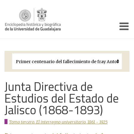
Enciclo
Presentación
Pórtico
Períodos Históricos
Biografías
Junta Directiva de
Estudios del Estado de
Galería
Jalisco (1868-1893)
Documentos institucionales
Tomo tercero. El interregno universitario, 1861 - 1925