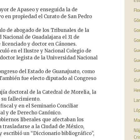
Es
ayor de Apaseo y enseguida la de
Flo
vo en propiedad el Curato de San Pedro
Gó
Go
tulo de abogado de los Tribunales de la
 Nacional de Guadalajara el 31 de
Go
e licenciado y doctor en Cánones.
Gue
culó en el Ilustre y Nacional Colegio de
doctor legista de la Universidad Nacional
Gue
Gu
Congreso del Estado de Guanajuato, como
También fue electo diputado al Congreso
Gut
Her
jía doctoral de la Catedral de Morelia, la
su fallecimiento.
La
fiscal y en el Seminario Conciliar
Ló
ral y de Derecho Canónico.
biernos liberales que afectaban los
Mar
 a trasladarse a la Ciudad de México,
Náj
 escribió un “Diccionario bibliográfico”,
Cr