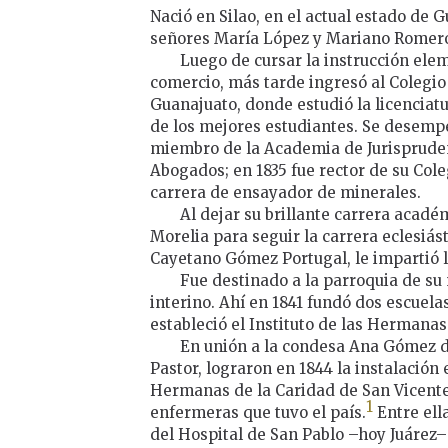
Nació en Silao, en el actual estado de 
señores María López y Mariano Romer
Luego de cursar la instrucción elem
comercio, más tarde ingresó al Colegio
Guanajuato, donde estudió la licencia
de los mejores estudiantes. Se desempe
miembro de la Academia de Jurispruden
Abogados; en 1835 fue rector de su Cole
carrera de ensayador de minerales.
Al dejar su brillante carrera acadé
Morelia para seguir la carrera eclesiás
Cayetano Gómez Portugal, le impartió l
Fue destinado a la parroquia de su n
interino. Ahí en 1841 fundó dos escuelas
estableció el Instituto de las Hermanas
En unión a la condesa Ana Gómez d
Pastor, lograron en 1844 la instalació
Hermanas de la Caridad de San Vicente
1
enfermeras que tuvo el país.
Entre ell
del Hospital de San Pablo –hoy Juárez–