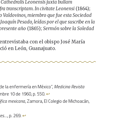
 Cathedralis Leonensis juxta bullam
fra transcriptam. In civitate Leonensi
(1864);
io Valdovinos, miembro que fue esta Sociedad
sé Joaquín Pesado, leídas por el que suscribe en la
 presente año
(1865);
Sermón sobre la Soledad
.
 entrevistaba con el obispo José María
ció en León, Guanajuato.
 de la enfermería en México”,
Medicina Revista
embre 10 de 1960, p. 550.
↩︎
sófica mexicana
, Zamora, El Colegio de Michoacán,
res
…, p. 269.
↩︎