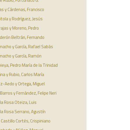
e Rubio, Fortunato G.
as y Cárdenas, Francisco
itola y Rodríguez, Jesús
rajas y Moreno, Pedro
derón Beltrán, Fernando
macho y García, Rafael Sabás
macho y García, Ramón
ieya, Pedro María de la Trinidad
ina y Rubio, Carlos María
uz-Aedo y Ortega, Miguel
Barros y Fernández, Felipe Neri
la Rosa Oteiza, Luis
la Rosa Serrano, Agustín
 Castillo Cortés, Crispiniano