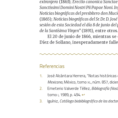
extranjera
(1863);
Erectio canonica Sanctae
Sanctissimi Domini Nostri Pii Papae Noni. In
Noticias biográficas del presbítero don Muc
(1865);
Noticias biográficas del Sr. Dr. D. Jo
sesión de esta Sociedad el día 8 de junio del
de la Santísima Virgen”
(1891), entre otros
El 20 de junio de 1866, mientras se
Díez de Sollano, inesperadamente falle
Referencias
José Alcántara Herrera, “Notas históricas
xl
Mexicana
, México, tomo
, núm. 857, dici
Emeterio Valverde Téllez,
Bibliografía filo
i
tomo
, 1989, p. 494.
↩︎
Iguíniz,
Catálogo biobibliográfico de los docto