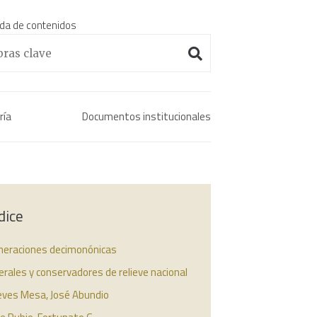
da de contenidos
Enciclopedia histórica 
ría
Documentos institucionales
dice
neraciones decimonónicas
erales y conservadores de relieve nacional
eves Mesa, José Abundio