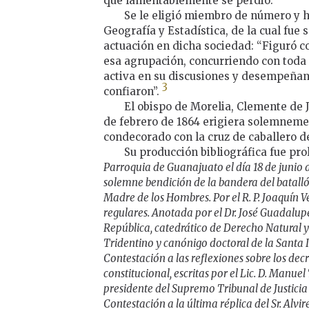
que lamentablemente se perdió.
Se le eligió miembro de número y 
Geografía y Estadística, de la cual fue s
actuación en dicha sociedad: “Figuró c
esa agrupación, concurriendo con toda
activa en su discusiones y desempeñand
3
confiaron”.
El obispo de Morelia, Clemente de 
de febrero de 1864 erigiera solemneme
condecorado con la cruz de caballero d
Su producción bibliográfica fue prol
Parroquia de Guanajuato el día 18 de junio de
solemne bendición de la bandera del batal
Madre de los Hombres. Por el R. P. Joaquín V
regulares. Anotada por el Dr. José Guadalup
República, catedrático de Derecho Natural 
Tridentino y canónigo doctoral de la Santa 
Contestación a las reflexiones sobre los de
constitucional, escritas por el Lic. D. Manue
presidente del Supremo Tribunal de Justici
Contestación a la última réplica del Sr. Alvir