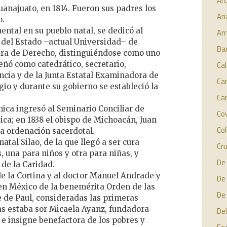
Arc
Guanajuato, en 1814. Fueron sus padres los
Ari
o.
ental en su pueblo natal, se dedicó al
Arr
 del Estado –actual Universidad– de
Ba
tura de Derecho, distinguiéndose como uno
ñó como catedrático, secretario,
Cal
cia y de la Junta Estatal Examinadora de
Ca
gio y durante su gobierno se estableció la
Ca
mica ingresó al Seminario Conciliar de
Cov
tica; en 1838 el obispo de Michoacán, Juan
Col
a ordenación sacerdotal.
atal Silao, de la que llegó a ser cura
Cr
, una para niños y otra para niñas, y
De 
 de la Caridad.
e la Cortina y al doctor Manuel Andrade y
De 
n en México de la benemérita Orden de las
De 
 de Paul, consideradas las primeras
as estaba sor Micaela Ayanz, fundadora
Del
 e insigne benefactora de los pobres y