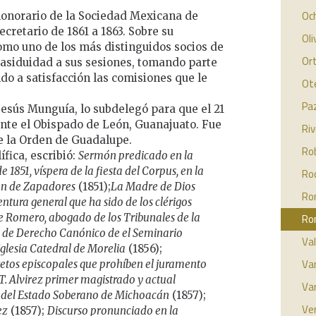
Oc
honorario de la Sociedad Mexicana de
ecretario de 1861 a 1863. Sobre su
Oli
omo uno de los más distinguidos socios de
Ort
 asiduidad a sus sesiones, tomando parte
o a satisfacción las comisiones que le
Ot
Paz
Jesús Munguía, lo subdelegó para que el 21
nte el Obispado de León, Guanajuato. Fue
Ri
e la Orden de Guadalupe.
Rob
ífica, escribió:
Sermón predicado en la
 1851, víspera de la fiesta del Corpus, en la
Rod
lón de Zapadores
(1851);
La Madre de Dios
Rom
entura general que ha sido de los clérigos
e Romero, abogado de los Tribunales de la
Ro
y de Derecho Canónico de el Seminario
Val
Iglesia Catedral de Morelia
(1856);
Van
cretos episcopales que prohíben el juramento
l T. Alvirez primer magistrado y actual
Var
a del Estado Soberano de Michoacán
(1857);
Ver
ez
(1857);
Discurso pronunciado en la