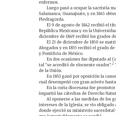
enfermos.
Luego pasó a ocupar la sacristía m
Salamanca, Guanajuato, y en 1845 obtu
Piedragorda.
El 9 de agosto de 1842 recibió el tí
República Mexicana y en la Universidad
diciembre de 1849 recibió los grados d
El 23 de diciembre de 1850 se matri
Abogados y en 1855 recibió el grado de 
y Pontificia de México.
En dos ocasiones fue diputado al 
2
tal “se acreditó de elocuente orador”.
de la Unión.
En 1853 ganó por oposición la canon
cual desempeñó con gran acierto hasta 
En la curia diocesana fue promotor 
impartió las cátedras de Derecho Natu
Al oponerse a las medidas de los go
intereses de la Iglesia, se vio obligado
donde ejerció su ministerio sacerdotal y