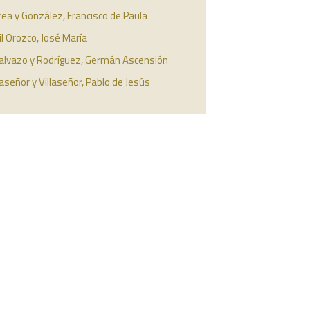
ea y González, Francisco de Paula
il Orozco, José María
lalvazo y Rodríguez, Germán Ascensión
laseñor y Villaseñor, Pablo de Jesús