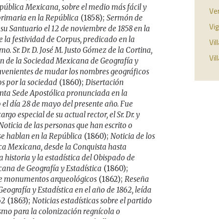
epública Mexicana, sobre el medio más fácil y
Ver
primaria en la República
(1858);
Sermón de
Vig
u Santuario el 12 de noviembre de 1858 en la
 la festividad de Corpus, predicado en la
Vil
mo. Sr. Dr. D. José M. Justo Gómez de la Cortina,
Vil
ón de la Sociedad Mexicana de Geografía y
nvenientes de mudar los nombres geográficos
s por la sociedad
(1860);
Disertación
nta Sede Apostólica pronunciada en la
 el día 28 de mayo del presente año. Fue
go especial de su actual rector, el Sr. Dr. y
Noticia de las personas que han escrito o
se hablan en la República
(1860);
Noticia de los
ica Mexicana, desde la Conquista hasta
a historia y la estadística del Obispado de
ana de Geografía y Estadística
(1860);
 de monumentos arqueológicos
(1862);
Reseña
Geografía y Estadística en el año de 1862, leída
62
(1863);
Noticias estadísticas sobre el partido
mo para la colonización regnícola o