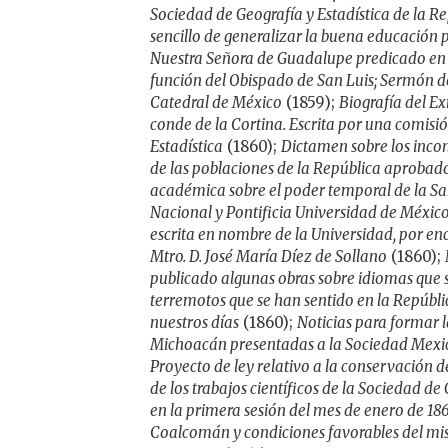
Sociedad de Geografía y Estadística de la R
sencillo de generalizar la buena educación 
Nuestra Señora de Guadalupe predicado en s
función del Obispado de San Luis; Sermón de
Catedral de México
(1859);
Biografía del Ex
conde de la Cortina. Escrita por una comisi
Estadística
(1860);
Dictamen sobre los inco
de las poblaciones de la República aprobado
académica sobre el poder temporal de la Sa
Nacional y Pontificia Universidad de México
escrita en nombre de la Universidad, por encar
Mtro. D. José María Díez de Sollano
(1860);
publicado algunas obras sobre idiomas que 
terremotos que se han sentido en la Repúbl
nuestros días
(1860);
Noticias para formar l
Michoacán presentadas a la Sociedad Mexic
Proyecto de ley relativo a la conservación
de los trabajos científicos de la Sociedad de 
en la primera sesión del mes de enero de 18
Coalcomán y condiciones favorables del mis