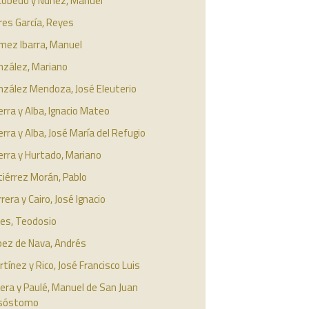
cobedo y Núñez, Manuel
res García, Reyes
mez Ibarra, Manuel
nzález, Mariano
nzález Mendoza, José Eleuterio
rra y Alba, Ignacio Mateo
rra y Alba, José María del Refugio
erra y Hurtado, Mariano
iérrez Morán, Pablo
rera y Cairo, José Ignacio
res, Teodosio
pez de Nava, Andrés
tínez y Rico, José Francisco Luis
era y Paulé, Manuel de San Juan
isóstomo