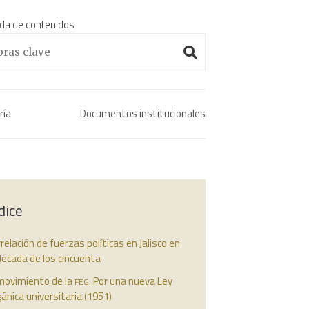
da de contenidos
Enciclopedia histórica 
ría
Documentos institucionales
dice
relación de fuerzas políticas en Jalisco en
década de los cincuenta
feg
 movimiento de la
. Por una nueva Ley
ánica universitaria (1951)