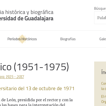
Búsque
Períodos Históricos
Biografías
Gale
rico (1951-1975)
Ín
ra, 1925 - 2017
Cor
rsitario del 13 de octubre de 1971
la 
El
de León, presidida por el rector y con la
Org
 las bases para la interpretación del