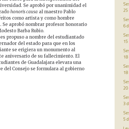
Ses
Universidad. Se aprobó por unanimidad el
25
orado
honoris causa
al maestro Pablo
éritos como artista y como hombre
Ses
tu. Se aprobó nombrar profesor honorario
6 
Modesto Barba Rubio.
Ses
es propuso a nombre del estudiantado
15
bernador del estado para que en los
diante se erigiera un monumento al
Ses
e aniversario de su fallecimiento. El
18
tudiantes de Guadalajara elevara una
Ses
re del Consejo se formulara al gobierno
18
Ses
20
Ses
3 d
Ses
5 
Ley