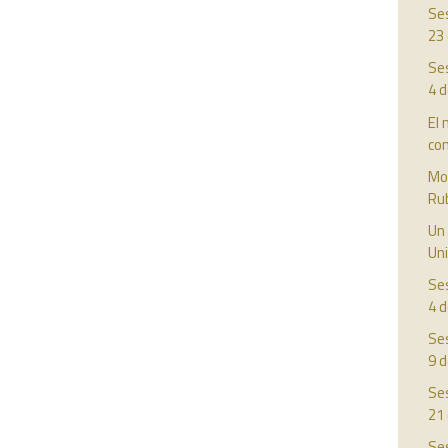
Ses
23
Ses
4 
El 
con
Mot
Rub
Un 
Uni
Ses
4 d
Ses
9 d
Ses
21
Ses