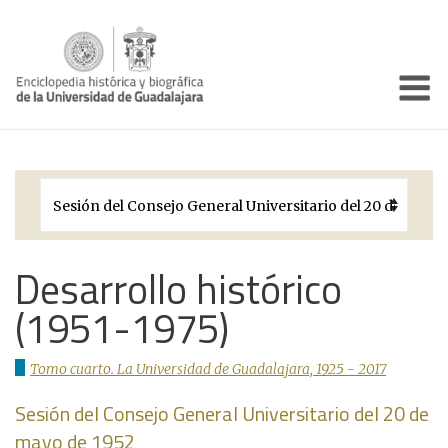
Enciclo
Presentación
Pórtico
Períodos Históricos
Biografías
Desarrollo histórico
(1951-1975)
Galería
Documentos institucionales
Tomo cuarto. La Universidad de Guadalajara, 1925 - 2017
Sesión del Consejo General Universitario del 20 de
mayo de 1952