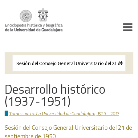
Enciclo
Presentación
Pórtico
Períodos Históricos
Biografías
Desarrollo histórico
(1937-1951)
Galería
Documentos institucionales
Tomo cuarto. La Universidad de Guadalajara, 1925 - 2017
Sesión del Consejo General Universitario del 21 de
septiembre de 1950