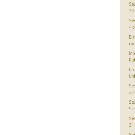
Ses
23
Ses
4 
El 
con
Mot
Rub
Un 
Uni
Ses
4 d
Ses
9 d
Ses
21
Ses