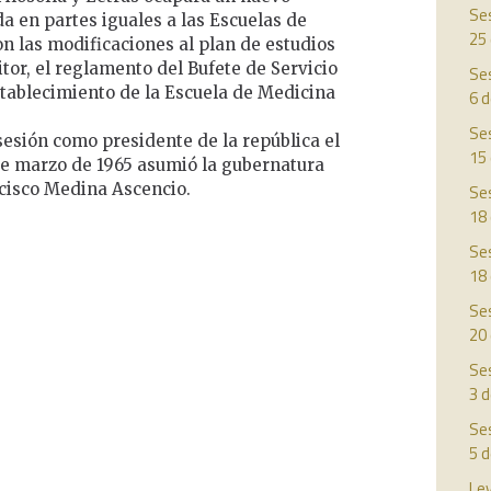
Ses
da en partes iguales a las Escuelas de
25
on las modificaciones al plan de estudios
itor, el reglamento del Bufete de Servicio
Ses
establecimiento de la Escuela de Medicina
6 
Ses
sesión como presidente de la república el
15
 de marzo de 1965 asumió la gubernatura
ncisco Medina Ascencio.
Ses
18
Ses
18
Ses
20
Ses
3 d
Ses
5 
Ley