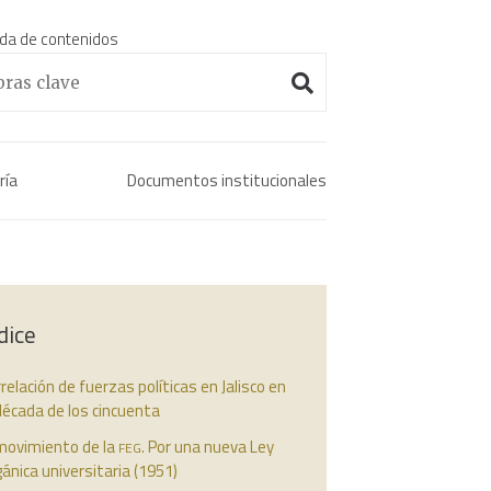
da de contenidos
Enciclopedia histórica 
ría
Documentos institucionales
dice
relación de fuerzas políticas en Jalisco en
década de los cincuenta
feg
 movimiento de la
. Por una nueva Ley
ánica universitaria (1951)