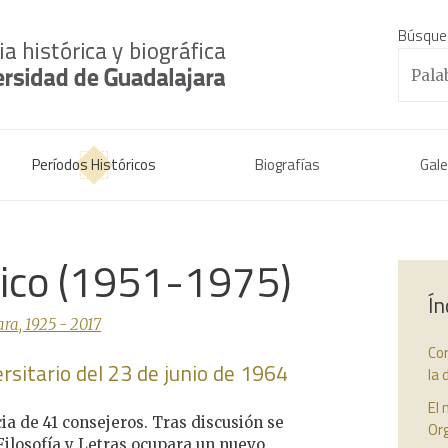
Búsque
Períodos Históricos
Biografías
Gale
rico (1951-1975)
Ín
ra, 1925 - 2017
Cor
rsitario del 23 de junio de 1964
la 
El
cia de 41 consejeros. Tras discusión se
Org
Filosofía y Letras ocupara un nuevo