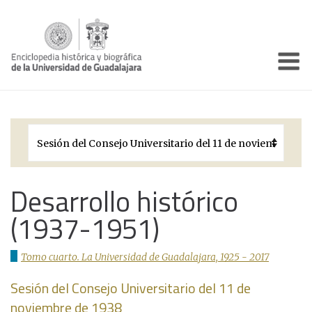
Enciclo
Presentación
Pórtico
Períodos Históricos
Biografías
Desarrollo histórico
(1937-1951)
Galería
Documentos institucionales
Tomo cuarto. La Universidad de Guadalajara, 1925 - 2017
Sesión del Consejo Universitario del 11 de
noviembre de 1938