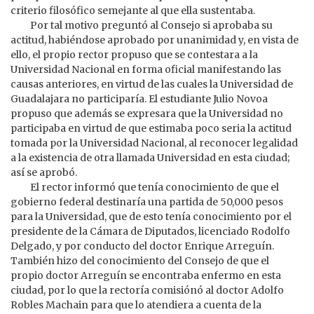
criterio filosófico semejante al que ella sustentaba.
Por tal motivo preguntó al Consejo si aprobaba su
actitud, habiéndose aprobado por unanimidad y, en vista de
ello, el propio rector propuso que se contestara a la
Universidad Nacional en forma oficial manifestando las
causas anteriores, en virtud de las cuales la Universidad de
Guadalajara no participaría. El estudiante Julio Novoa
propuso que además se expresara que la Universidad no
participaba en virtud de que estimaba poco seria la actitud
tomada por la Universidad Nacional, al reconocer legalidad
a la existencia de otra llamada Universidad en esta ciudad;
así se aprobó.
El rector informó que tenía conocimiento de que el
gobierno federal destinaría una partida de 50,000 pesos
para la Universidad, que de esto tenía conocimiento por el
presidente de la Cámara de Diputados, licenciado Rodolfo
Delgado, y por conducto del doctor Enrique Arreguín.
También hizo del conocimiento del Consejo de que el
propio doctor Arreguín se encontraba enfermo en esta
ciudad, por lo que la rectoría comisiónó al doctor Adolfo
Robles Machain para que lo atendiera a cuenta de la