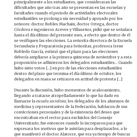
principalmente a los estudiantes, que consideraran las
dificultades que año tras año se presentan en las escuelas y
facultades cuando el periodo de actividades electorales
estudiantiles se prolonga sin necesidad y apoyado por los
señores: doctor Robles Machain, doctor Ortega, doctor
Córdova e ingenieros Aceves y Villaseñor, pidió que se señalara
hasta el día último del presente mes, a efecto que dentro de él
se verifiquen las elecciones. La señorita directora de la Escuela
Secundaria y Preparatoria para Señoritas, profesora Irene
Robledo García, estimó que el plazo para las elecciones
debería ampliarse a la primera quincena de noviembre y a esta
proposición se adhirieron los delegados estudiantiles... Cuando
hubo siete votos [...] en pro de las elecciones estudiantiles
dentro del plazo que termina el día último de octubre, los
delegados en masa se retiraron en actitud de protesta [...]
Durante la discusión, hubo momentos de acaloramiento,
llegando a tratarse atropelladamente lo que ha dado en
llamarse la
escuela socialista
; los delegados de los alumnos de
medicina y representantes de la Federación, hablaron de sus
convicciones personales y de la existencia del deseo que
encontraban en el rector para excluirlos del Consejo
Universitario; fue entonces cuando lo increparon para que
expresara los motivos que le asistían para desplazarlos, a lo
que manifestó el doctor Alatorre, que era ya tiempo de buscar