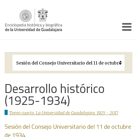
Enciclo
Presentación
Pórtico
Períodos Históricos
Biografías
Desarrollo histórico
(1925-1934)
Galería
Documentos institucionales
Tomo cuarto. La Universidad de Guadalajara, 1925 - 2017
Sesión del Consejo Universitario del 11 de octubre
de 1934