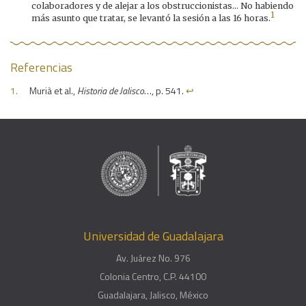
colaboradores y de alejar a los obstruccionistas… No habiendo
1
más asunto que tratar, se levantó la sesión a las 16 horas.
Referencias
Murià et al.,
Historia de Jalisco
…, p. 541.
↩︎
Universidad de Guadalajara
Av. Juárez No. 976
Colonia Centro, C.P. 44100
Guadalajara, Jalisco, México