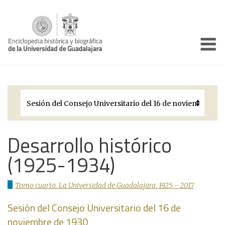
Enciclo
Presentación
Pórtico
Períodos Históricos
Biografías
Desarrollo histórico
(1925-1934)
Galería
Documentos institucionales
Tomo cuarto. La Universidad de Guadalajara, 1925 - 2017
Sesión del Consejo Universitario del 16 de
noviembre de 1930