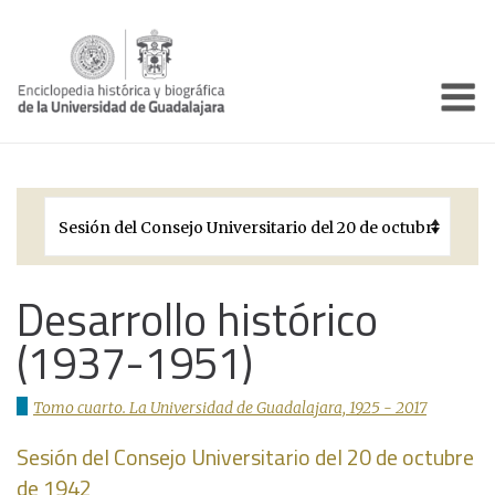
Enciclo
Presentación
Pórtico
Períodos Históricos
Biografías
Desarrollo histórico
(1937-1951)
Galería
Documentos institucionales
Tomo cuarto. La Universidad de Guadalajara, 1925 - 2017
Sesión del Consejo Universitario del 20 de octubre
de 1942